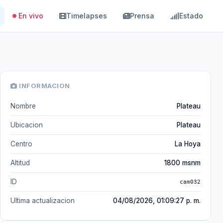
En vivo
Timelapses
Prensa
Estado
INFORMACION
Nombre
Plateau
Ubicacion
Plateau
Centro
La Hoya
Altitud
1800 msnm
ID
cam032
Ultima actualizacion
04/08/2026, 01:09:27 p. m.